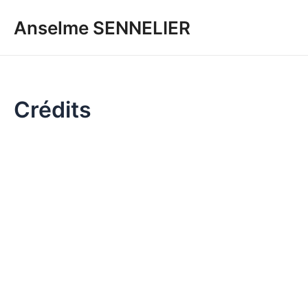
Aller
Anselme SENNELIER
au
contenu
Crédits